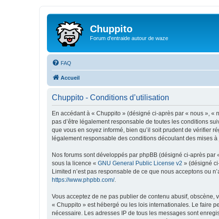
Chuppito
Forum d'entraide autour de waze
FAQ
Accueil
Chuppito - Conditions d’utilisation
En accédant à « Chuppito » (désigné ci-après par « nous », « no
pas d’être légalement responsable de toutes les conditions sui
que vous en soyez informé, bien qu’il soit prudent de vérifier 
légalement responsable des conditions découlant des mises à j
Nos forums sont développés par phpBB (désigné ci-après par « i
sous la licence «
GNU General Public License v2
» (désigné ci
Limited n’est pas responsable de ce que nous acceptons ou n’
https://www.phpbb.com/
.
Vous acceptez de ne pas publier de contenu abusif, obscène, vu
« Chuppito » est hébergé ou les lois internationales. Le faire 
nécessaire. Les adresses IP de tous les messages sont enregis