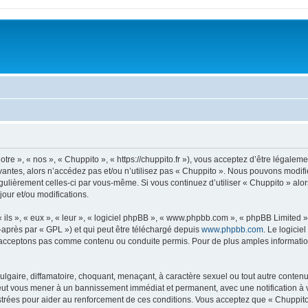
tre », « nos », « Chuppito », « https://chuppito.fr »), vous acceptez d’être légale
vantes, alors n’accédez pas et/ou n’utilisez pas « Chuppito ». Nous pouvons modifie
régulièrement celles-ci par vous-même. Si vous continuez d’utiliser « Chuppito » al
our et/ou modifications.
ls », « eux », « leur », « logiciel phpBB », « www.phpbb.com », « phpBB Limited »,
-après par « GPL ») et qui peut être téléchargé depuis
www.phpbb.com
. Le logicie
acceptons pas comme contenu ou conduite permis. Pour de plus amples informations
lgaire, diffamatoire, choquant, menaçant, à caractère sexuel ou tout autre contenu 
peut vous mener à un bannissement immédiat et permanent, avec une notification à v
trées pour aider au renforcement de ces conditions. Vous acceptez que « Chuppito 