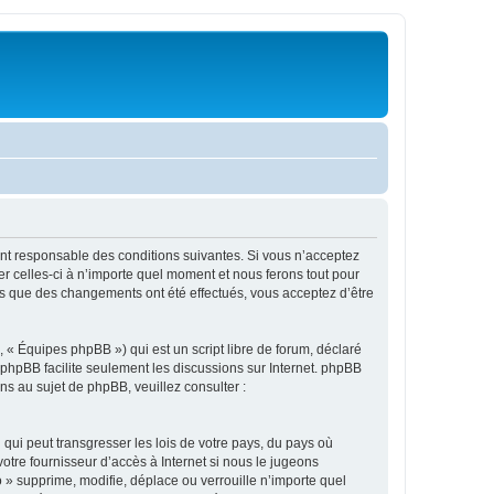
ment responsable des conditions suivantes. Si vous n’acceptez
r celles-ci à n’importe quel moment et nous ferons tout pour
ors que des changements ont été effectués, vous acceptez d’être
 « Équipes phpBB ») qui est un script libre de forum, déclaré
l phpBB facilite seulement les discussions sur Internet. phpBB
 au sujet de phpBB, veuillez consulter :
qui peut transgresser les lois de votre pays, du pays où
otre fournisseur d’accès à Internet si nous le jugeons
» supprime, modifie, déplace ou verrouille n’importe quel