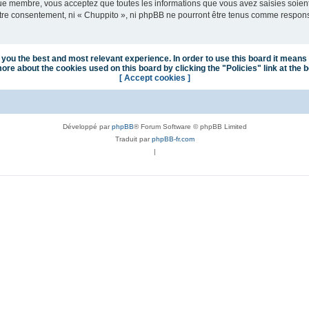
que membre, vous acceptez que toutes les informations que vous avez saisies soie
votre consentement, ni « Chuppito », ni phpBB ne pourront être tenus comme respon
you the best and most relevant experience. In order to use this board it means 
ore about the cookies used on this board by clicking the "Policies" link at the 
[ Accept cookies ]
Développé par
phpBB
® Forum Software © phpBB Limited
Traduit par
phpBB-fr.com
|