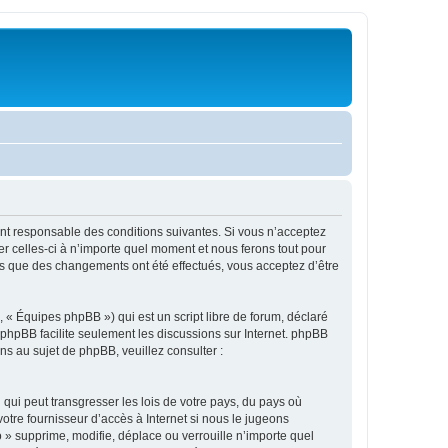
ment responsable des conditions suivantes. Si vous n’acceptez
r celles-ci à n’importe quel moment et nous ferons tout pour
ors que des changements ont été effectués, vous acceptez d’être
 « Équipes phpBB ») qui est un script libre de forum, déclaré
l phpBB facilite seulement les discussions sur Internet. phpBB
 au sujet de phpBB, veuillez consulter :
qui peut transgresser les lois de votre pays, du pays où
otre fournisseur d’accès à Internet si nous le jugeons
» supprime, modifie, déplace ou verrouille n’importe quel