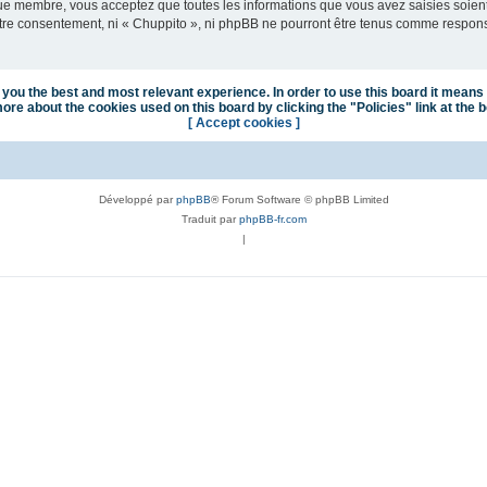
que membre, vous acceptez que toutes les informations que vous avez saisies soie
votre consentement, ni « Chuppito », ni phpBB ne pourront être tenus comme respon
you the best and most relevant experience. In order to use this board it means 
ore about the cookies used on this board by clicking the "Policies" link at the 
[ Accept cookies ]
Développé par
phpBB
® Forum Software © phpBB Limited
Traduit par
phpBB-fr.com
|