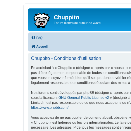
Chuppito
Forum d'entraide autour de waze
FAQ
Accueil
Chuppito - Conditions d’utilisation
En accédant à « Chuppito » (désigné ci-après par « nous », « no
pas d’être légalement responsable de toutes les conditions sui
que vous en soyez informé, bien qu’il soit prudent de vérifier 
légalement responsable des conditions découlant des mises à j
Nos forums sont développés par phpBB (désigné ci-après par « i
sous la licence «
GNU General Public License v2
» (désigné ci
Limited n’est pas responsable de ce que nous acceptons ou n’
https://www.phpbb.com/
.
Vous acceptez de ne pas publier de contenu abusif, obscène, vu
« Chuppito » est hébergé ou les lois internationales. Le faire 
nécessaire. Les adresses IP de tous les messages sont enregis