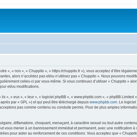
tre », « nos », « Chuppito », « https://chuppito.fr »), vous acceptez d’être légale
vantes, alors n’accédez pas et/ou n’utilisez pas « Chuppito ». Nous pouvons modifie
régulièrement celles-ci par vous-même. Si vous continuez d’utiliser « Chuppito » al
our et/ou modifications.
ls », « eux », « leur », « logiciel phpBB », « www.phpbb.com », « phpBB Limited »,
-après par « GPL ») et qui peut être téléchargé depuis
www.phpbb.com
. Le logicie
acceptons pas comme contenu ou conduite permis. Pour de plus amples informations
lgaire, diffamatoire, choquant, menaçant, à caractère sexuel ou tout autre contenu 
peut vous mener à un bannissement immédiat et permanent, avec une notification à v
trées pour aider au renforcement de ces conditions. Vous acceptez que « Chuppito 