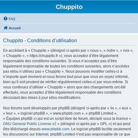
Chuppito
FAQ
Accueil
Chuppito - Conditions d’utilisation
En accédant à « Chuppito » (désigné ci-après par « nous », « notre », « nos »,
« Chuppito », « https://chuppito.fr »), vous acceptez d’être légalement
responsable des conditions suivantes. Si vous n’acceptez pas d’être
légalement responsable de toutes les conditions suivantes, alors n’accédez
pas et/ou n’utilisez pas « Chuppito ». Nous pouvons modifier celles-ci à
n’importe quel moment et nous ferons tout pour que vous en soyez informé,
bien qu’il soit prudent de vérifier régulièrement celles-ci par vous-même. Si
vous continuez d’utiliser « Chuppito » alors que des changements ont été
effectués, vous acceptez d’être légalement responsable des conditions
découlant des mises à jour et/ou modifications.
Nos forums sont développés par phpBB (désigné ci-après par « ils », « eux »,
« leur », « logiciel phpBB », « www.phpbb.com », « phpBB Limited »,
« Équipes phpBB ») qui est un script libre de forum, déclaré sous la licence «
GNU General Public License v2
» (désigné ci-après par « GPL ») et qui peut
être téléchargé depuis
www.phpbb.com
. Le logiciel phpBB facilite seulement
les discussions sur Internet. phpBB Limited n’est pas responsable de ce que