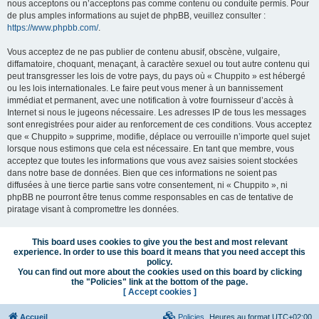
nous acceptons ou n’acceptons pas comme contenu ou conduite permis. Pour
de plus amples informations au sujet de phpBB, veuillez consulter :
https://www.phpbb.com/
.
Vous acceptez de ne pas publier de contenu abusif, obscène, vulgaire,
diffamatoire, choquant, menaçant, à caractère sexuel ou tout autre contenu qui
peut transgresser les lois de votre pays, du pays où « Chuppito » est hébergé
ou les lois internationales. Le faire peut vous mener à un bannissement
immédiat et permanent, avec une notification à votre fournisseur d’accès à
Internet si nous le jugeons nécessaire. Les adresses IP de tous les messages
sont enregistrées pour aider au renforcement de ces conditions. Vous acceptez
que « Chuppito » supprime, modifie, déplace ou verrouille n’importe quel sujet
lorsque nous estimons que cela est nécessaire. En tant que membre, vous
acceptez que toutes les informations que vous avez saisies soient stockées
dans notre base de données. Bien que ces informations ne soient pas
diffusées à une tierce partie sans votre consentement, ni « Chuppito », ni
phpBB ne pourront être tenus comme responsables en cas de tentative de
piratage visant à compromettre les données.
This board uses cookies to give you the best and most relevant
experience. In order to use this board it means that you need accept this
policy.
You can find out more about the cookies used on this board by clicking
the "Policies" link at the bottom of the page.
[ Accept cookies ]
Accueil
Policies
Heures au format
UTC+02:00