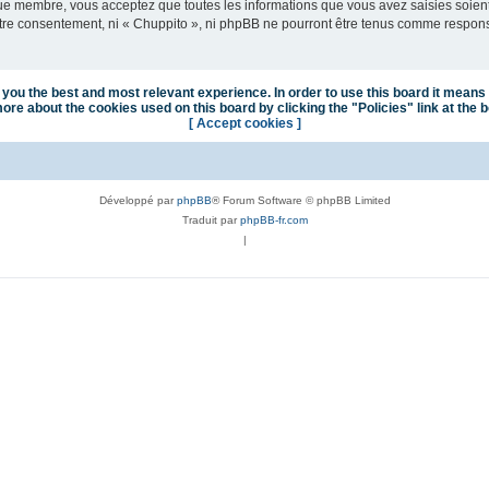
que membre, vous acceptez que toutes les informations que vous avez saisies soie
votre consentement, ni « Chuppito », ni phpBB ne pourront être tenus comme respon
you the best and most relevant experience. In order to use this board it means 
ore about the cookies used on this board by clicking the "Policies" link at the 
[ Accept cookies ]
Développé par
phpBB
® Forum Software © phpBB Limited
Traduit par
phpBB-fr.com
|