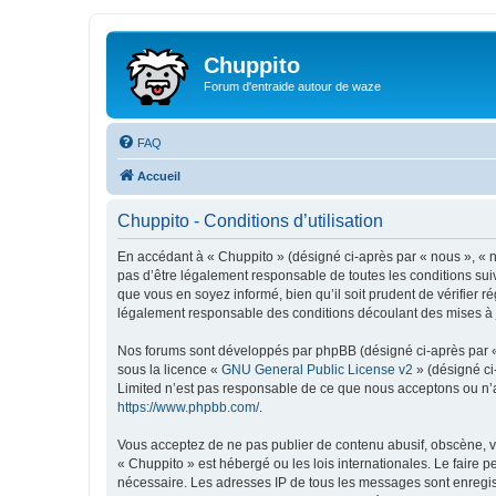
Chuppito
Forum d'entraide autour de waze
FAQ
Accueil
Chuppito - Conditions d’utilisation
En accédant à « Chuppito » (désigné ci-après par « nous », « no
pas d’être légalement responsable de toutes les conditions sui
que vous en soyez informé, bien qu’il soit prudent de vérifier 
légalement responsable des conditions découlant des mises à j
Nos forums sont développés par phpBB (désigné ci-après par « i
sous la licence «
GNU General Public License v2
» (désigné ci
Limited n’est pas responsable de ce que nous acceptons ou n’
https://www.phpbb.com/
.
Vous acceptez de ne pas publier de contenu abusif, obscène, vu
« Chuppito » est hébergé ou les lois internationales. Le faire 
nécessaire. Les adresses IP de tous les messages sont enregis