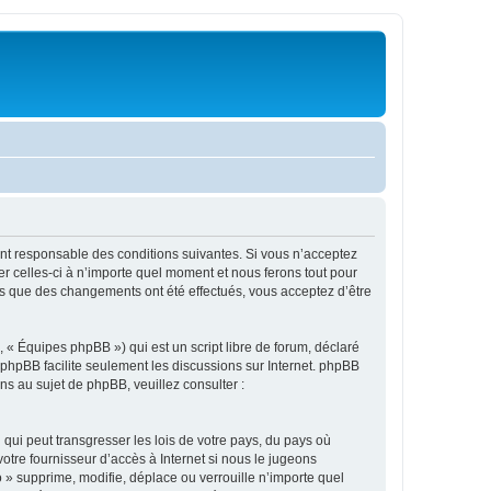
ment responsable des conditions suivantes. Si vous n’acceptez
r celles-ci à n’importe quel moment et nous ferons tout pour
ors que des changements ont été effectués, vous acceptez d’être
 « Équipes phpBB ») qui est un script libre de forum, déclaré
l phpBB facilite seulement les discussions sur Internet. phpBB
 au sujet de phpBB, veuillez consulter :
qui peut transgresser les lois de votre pays, du pays où
otre fournisseur d’accès à Internet si nous le jugeons
» supprime, modifie, déplace ou verrouille n’importe quel