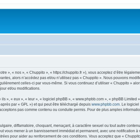
tre », « nos », « Chuppito », « https://chuppito.fr »), vous acceptez d’être légale
vantes, alors n’accédez pas et/ou n’utilisez pas « Chuppito ». Nous pouvons modifie
régulièrement celles-ci par vous-même. Si vous continuez d’utiliser « Chuppito » al
our et/ou modifications.
ls », « eux », « leur », « logiciel phpBB », « www.phpbb.com », « phpBB Limited »,
-après par « GPL ») et qui peut être téléchargé depuis
www.phpbb.com
. Le logicie
acceptons pas comme contenu ou conduite permis. Pour de plus amples informations
lgaire, diffamatoire, choquant, menaçant, à caractère sexuel ou tout autre contenu 
peut vous mener à un bannissement immédiat et permanent, avec une notification à v
trées pour aider au renforcement de ces conditions. Vous acceptez que « Chuppito 