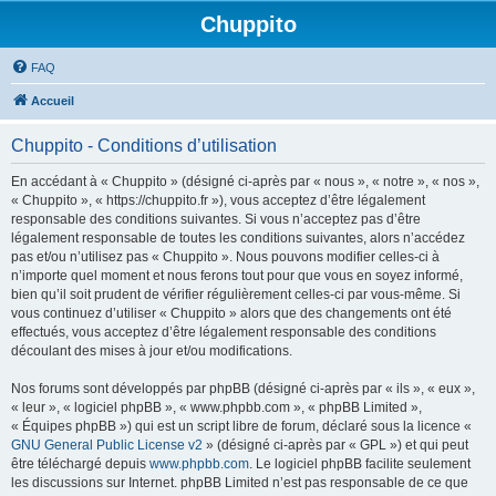
Chuppito
FAQ
Accueil
Chuppito - Conditions d’utilisation
En accédant à « Chuppito » (désigné ci-après par « nous », « notre », « nos »,
« Chuppito », « https://chuppito.fr »), vous acceptez d’être légalement
responsable des conditions suivantes. Si vous n’acceptez pas d’être
légalement responsable de toutes les conditions suivantes, alors n’accédez
pas et/ou n’utilisez pas « Chuppito ». Nous pouvons modifier celles-ci à
n’importe quel moment et nous ferons tout pour que vous en soyez informé,
bien qu’il soit prudent de vérifier régulièrement celles-ci par vous-même. Si
vous continuez d’utiliser « Chuppito » alors que des changements ont été
effectués, vous acceptez d’être légalement responsable des conditions
découlant des mises à jour et/ou modifications.
Nos forums sont développés par phpBB (désigné ci-après par « ils », « eux »,
« leur », « logiciel phpBB », « www.phpbb.com », « phpBB Limited »,
« Équipes phpBB ») qui est un script libre de forum, déclaré sous la licence «
GNU General Public License v2
» (désigné ci-après par « GPL ») et qui peut
être téléchargé depuis
www.phpbb.com
. Le logiciel phpBB facilite seulement
les discussions sur Internet. phpBB Limited n’est pas responsable de ce que