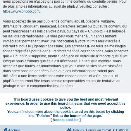
nous acceptons ou n’acceptons pas comme contenu ou conduite permis. Pour
de plus amples informations au sujet de phpBB, veuillez consulter :
https://www.phpbb.com/
.
Vous acceptez de ne pas publier de contenu abusif, obscène, vulgaire,
diffamatoire, choquant, menaçant, à caractère sexuel ou tout autre contenu qui
peut transgresser les lois de votre pays, du pays où « Chuppito » est hébergé
ou les lois internationales. Le faire peut vous mener à un bannissement
immédiat et permanent, avec une notification à votre fournisseur d’accès à
Internet si nous le jugeons nécessaire. Les adresses IP de tous les messages
sont enregistrées pour aider au renforcement de ces conditions. Vous acceptez
que « Chuppito » supprime, modifie, déplace ou verrouille n’importe quel sujet
lorsque nous estimons que cela est nécessaire. En tant que membre, vous
acceptez que toutes les informations que vous avez saisies soient stockées
dans notre base de données. Bien que ces informations ne soient pas
diffusées à une tierce partie sans votre consentement, ni « Chuppito », ni
phpBB ne pourront être tenus comme responsables en cas de tentative de
piratage visant à compromettre les données.
This board uses cookies to give you the best and most relevant
experience. In order to use this board it means that you need accept this
policy.
You can find out more about the cookies used on this board by clicking
the "Policies" link at the bottom of the page.
[ Accept cookies ]
Accueil
Policies
Heures au format
UTC+02:00