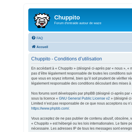
Chuppito
Forum d'entraide autour de waze
FAQ
Accueil
Chuppito - Conditions d’utilisation
En accédant à « Chuppito » (désigné ci-après par « nous », « no
pas d’être légalement responsable de toutes les conditions sui
que vous en soyez informé, bien qu’il soit prudent de vérifier 
légalement responsable des conditions découlant des mises à j
Nos forums sont développés par phpBB (désigné ci-après par « i
sous la licence «
GNU General Public License v2
» (désigné ci
Limited n’est pas responsable de ce que nous acceptons ou n’
https://www.phpbb.com/
.
Vous acceptez de ne pas publier de contenu abusif, obscène, vu
« Chuppito » est hébergé ou les lois internationales. Le faire 
nécessaire. Les adresses IP de tous les messages sont enregis