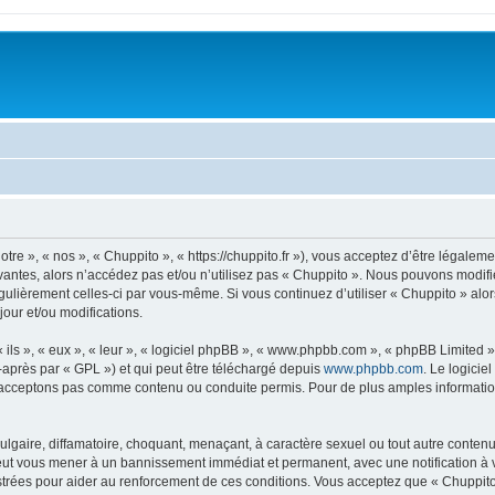
tre », « nos », « Chuppito », « https://chuppito.fr »), vous acceptez d’être légale
vantes, alors n’accédez pas et/ou n’utilisez pas « Chuppito ». Nous pouvons modifie
régulièrement celles-ci par vous-même. Si vous continuez d’utiliser « Chuppito » al
our et/ou modifications.
ls », « eux », « leur », « logiciel phpBB », « www.phpbb.com », « phpBB Limited »,
-après par « GPL ») et qui peut être téléchargé depuis
www.phpbb.com
. Le logicie
acceptons pas comme contenu ou conduite permis. Pour de plus amples informations
lgaire, diffamatoire, choquant, menaçant, à caractère sexuel ou tout autre contenu 
peut vous mener à un bannissement immédiat et permanent, avec une notification à v
trées pour aider au renforcement de ces conditions. Vous acceptez que « Chuppito 