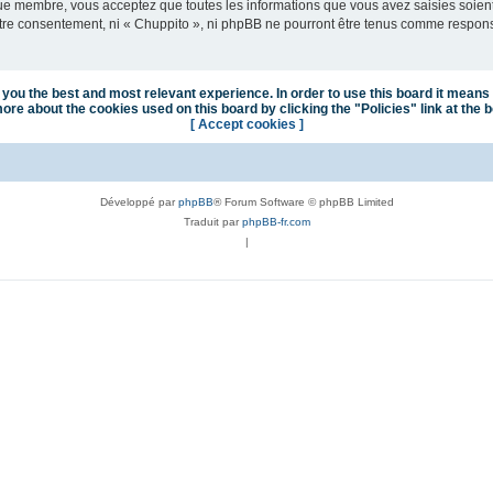
que membre, vous acceptez que toutes les informations que vous avez saisies soie
votre consentement, ni « Chuppito », ni phpBB ne pourront être tenus comme respon
you the best and most relevant experience. In order to use this board it means 
ore about the cookies used on this board by clicking the "Policies" link at the 
[ Accept cookies ]
Développé par
phpBB
® Forum Software © phpBB Limited
Traduit par
phpBB-fr.com
|