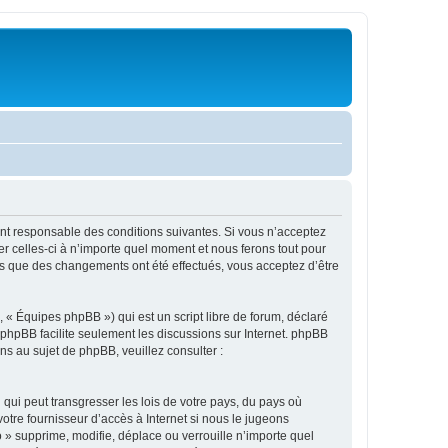
ment responsable des conditions suivantes. Si vous n’acceptez
r celles-ci à n’importe quel moment et nous ferons tout pour
ors que des changements ont été effectués, vous acceptez d’être
 « Équipes phpBB ») qui est un script libre de forum, déclaré
l phpBB facilite seulement les discussions sur Internet. phpBB
 au sujet de phpBB, veuillez consulter :
qui peut transgresser les lois de votre pays, du pays où
otre fournisseur d’accès à Internet si nous le jugeons
» supprime, modifie, déplace ou verrouille n’importe quel