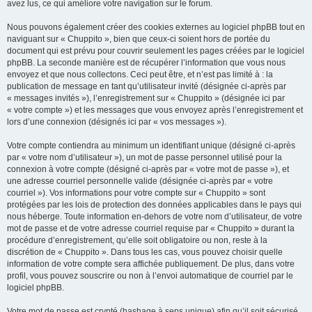
avez lus, ce qui améliore votre navigation sur le forum.
Nous pouvons également créer des cookies externes au logiciel phpBB tout en
naviguant sur « Chuppito », bien que ceux-ci soient hors de portée du
document qui est prévu pour couvrir seulement les pages créées par le logiciel
phpBB. La seconde manière est de récupérer l’information que vous nous
envoyez et que nous collectons. Ceci peut être, et n’est pas limité à : la
publication de message en tant qu’utilisateur invité (désignée ci-après par
« messages invités »), l’enregistrement sur « Chuppito » (désignée ici par
« votre compte ») et les messages que vous envoyez après l’enregistrement et
lors d’une connexion (désignés ici par « vos messages »).
Votre compte contiendra au minimum un identifiant unique (désigné ci-après
par « votre nom d’utilisateur »), un mot de passe personnel utilisé pour la
connexion à votre compte (désigné ci-après par « votre mot de passe »), et
une adresse courriel personnelle valide (désignée ci-après par « votre
courriel »). Vos informations pour votre compte sur « Chuppito » sont
protégées par les lois de protection des données applicables dans le pays qui
nous héberge. Toute information en-dehors de votre nom d’utilisateur, de votre
mot de passe et de votre adresse courriel requise par « Chuppito » durant la
procédure d’enregistrement, qu’elle soit obligatoire ou non, reste à la
discrétion de « Chuppito ». Dans tous les cas, vous pouvez choisir quelle
information de votre compte sera affichée publiquement. De plus, dans votre
profil, vous pouvez souscrire ou non à l’envoi automatique de courriel par le
logiciel phpBB.
Votre mot de passe est crypté (hashage à sens unique) afin qu’il soit sécurisé.