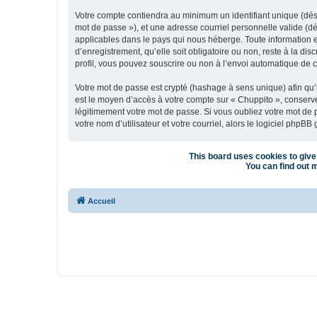
Votre compte contiendra au minimum un identifiant unique (dési
mot de passe »), et une adresse courriel personnelle valide (dé
applicables dans le pays qui nous héberge. Toute information e
d’enregistrement, qu’elle soit obligatoire ou non, reste à la d
profil, vous pouvez souscrire ou non à l’envoi automatique de co
Votre mot de passe est crypté (hashage à sens unique) afin qu’i
est le moyen d’accès à votre compte sur « Chuppito », conser
légitimement votre mot de passe. Si vous oubliez votre mot de 
votre nom d’utilisateur et votre courriel, alors le logiciel ph
This board uses cookies to give 
You can find out m
Accueil