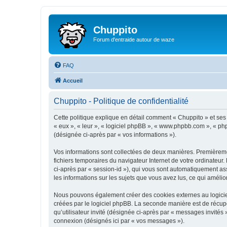
Chuppito
Forum d'entraide autour de waze
FAQ
Accueil
Chuppito - Politique de confidentialité
Cette politique explique en détail comment « Chuppito » et ses so
« eux », « leur », « logiciel phpBB », « www.phpbb.com », « php
(désignée ci-après par « vos informations »).
Vos informations sont collectées de deux manières. Premièremen
fichiers temporaires du navigateur Internet de votre ordinateur. 
ci-après par « session-id »), qui vous sont automatiquement ass
les informations sur les sujets que vous avez lus, ce qui amélio
Nous pouvons également créer des cookies externes au logiciel
créées par le logiciel phpBB. La seconde manière est de récupér
qu’utilisateur invité (désignée ci-après par « messages invités
connexion (désignés ici par « vos messages »).