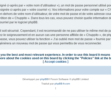
gné ci-après par « votre nom d’utilisateur »), un mot de passe personnel utilisé po
signée ci-après par « votre courriel »). Vos informations pour votre compte sur « C
n-dehors de votre nom d’utilisateur, de votre mot de passe et de votre adresse cou
iscrétion de « Chuppito ». Dans tous les cas, vous pouvez choisir quelle information
urriel par le logiciel phpBB.
l soit sécurisé. Cependant, il est recommandé de ne pas utiliser le même mot de pas
vez-le soigneusement et en aucun cas une personne affiliée de « Chuppito », de p
passe, vous pouvez utiliser la fonction « J’ai oublié mon mot de passe » fournie p
pBB générera un nouveau mot de passe qui vous permettra de vous reconnecter.
you the best and most relevant experience. In order to use this board it means 
ore about the cookies used on this board by clicking the "Policies" link at the 
[ Accept cookies ]
Développé par
phpBB
® Forum Software © phpBB Limited
Traduit par
phpBB-fr.com
|