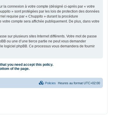
ur la connexion à votre compte (désigné ci-après par « votre
huppito » sont protégées par les lois de protection des données
rriel requise par « Chuppito » durant la procédure
 de votre compte sera affichée publiquement. De plus, dans votre
se sur plusieurs sites Internet différents. Votre mot de passe
hpBB ou une d’une tierce partie ne peut vous demander
ar le logiciel phpBB. Ce processus vous demandera de fournir
that you need accept this policy.
bottom of the page.
Policies
Heures au format
UTC+02:00