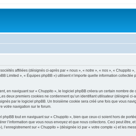
ciétés affiliées (désignés ci-après par « nous », « notre », « nos », « Chuppito », «
BB Limited », « Équipes phpBB ») utilisent n’importe quelle information collectée pe
t, en naviguant sur « Chuppito », le logiciel phpBB créera un certain nombre de coo
Les deux premiers cookies ne contiennent qu’un identifiant utilisateur (désigné ci-ap
ignés par le logiciel phpBB. Un troisième cookie sera créé une fois que vous navigu
re votre navigation sur le forum.
 phpBB tout en naviguant sur « Chuppito », bien que ceux-ci soient hors de porté
er l’information que vous nous envoyez et que nous collectons. Ceci peut être, et n
 »), l’enregistrement sur « Chuppito » (désignée ici par « votre compte ») et les m