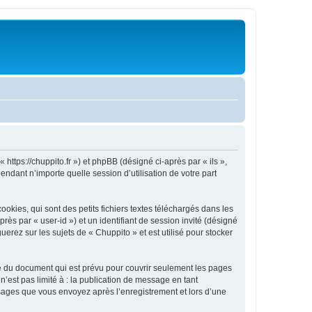
 https://chuppito.fr ») et phpBB (désigné ci-après par « ils »,
ndant n’importe quelle session d’utilisation de votre part
kies, qui sont des petits fichiers textes téléchargés dans les
rès par « user-id ») et un identifiant de session invité (désigné
erez sur les sujets de « Chuppito » et est utilisé pour stocker
e du document qui est prévu pour couvrir seulement les pages
’est pas limité à : la publication de message en tant
essages que vous envoyez après l’enregistrement et lors d’une