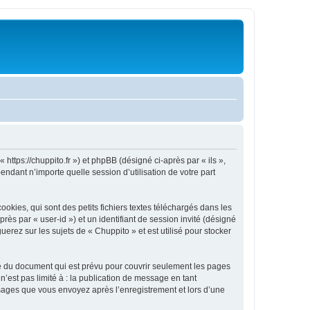
 https://chuppito.fr ») et phpBB (désigné ci-après par « ils »,
ndant n’importe quelle session d’utilisation de votre part
kies, qui sont des petits fichiers textes téléchargés dans les
rès par « user-id ») et un identifiant de session invité (désigné
erez sur les sujets de « Chuppito » et est utilisé pour stocker
e du document qui est prévu pour couvrir seulement les pages
’est pas limité à : la publication de message en tant
essages que vous envoyez après l’enregistrement et lors d’une