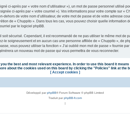
gné ci-après par « votre nom d’utilisateur »), un mot de passe personnel utilisé po
signée ci-après par « votre courriel »). Vos informations pour votre compte sur « C
n-dehors de votre nom d’utilisateur, de votre mot de passe et de votre adresse cou
iscrétion de « Chuppito ». Dans tous les cas, vous pouvez choisir quelle information
urriel par le logiciel phpBB.
l soit sécurisé. Cependant, il est recommandé de ne pas utiliser le même mot de pas
vez-le soigneusement et en aucun cas une personne affiliée de « Chuppito », de p
passe, vous pouvez utiliser la fonction « J’ai oublié mon mot de passe » fournie p
pBB générera un nouveau mot de passe qui vous permettra de vous reconnecter.
you the best and most relevant experience. In order to use this board it means 
ore about the cookies used on this board by clicking the "Policies" link at the 
[ Accept cookies ]
Développé par
phpBB
® Forum Software © phpBB Limited
Traduit par
phpBB-fr.com
|