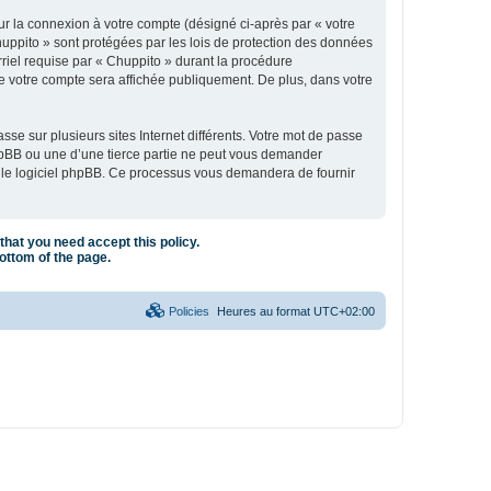
ur la connexion à votre compte (désigné ci-après par « votre
huppito » sont protégées par les lois de protection des données
rriel requise par « Chuppito » durant la procédure
 de votre compte sera affichée publiquement. De plus, dans votre
se sur plusieurs sites Internet différents. Votre mot de passe
hpBB ou une d’une tierce partie ne peut vous demander
ar le logiciel phpBB. Ce processus vous demandera de fournir
that you need accept this policy.
bottom of the page.
Policies
Heures au format
UTC+02:00