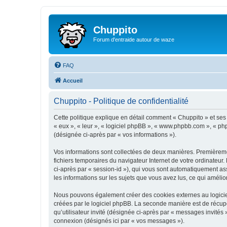
Chuppito
Forum d'entraide autour de waze
FAQ
Accueil
Chuppito - Politique de confidentialité
Cette politique explique en détail comment « Chuppito » et ses so
« eux », « leur », « logiciel phpBB », « www.phpbb.com », « php
(désignée ci-après par « vos informations »).
Vos informations sont collectées de deux manières. Premièremen
fichiers temporaires du navigateur Internet de votre ordinateur. 
ci-après par « session-id »), qui vous sont automatiquement ass
les informations sur les sujets que vous avez lus, ce qui amélio
Nous pouvons également créer des cookies externes au logiciel
créées par le logiciel phpBB. La seconde manière est de récupér
qu’utilisateur invité (désignée ci-après par « messages invités
connexion (désignés ici par « vos messages »).