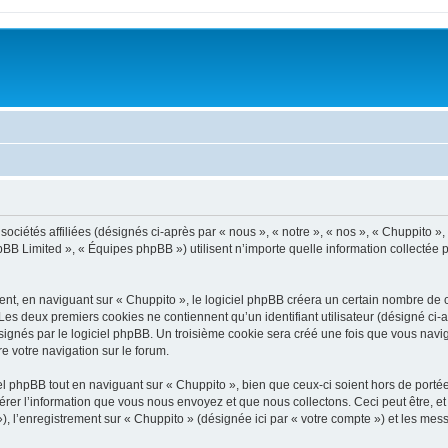
ciétés affiliées (désignés ci-après par « nous », « notre », « nos », « Chuppito », «
BB Limited », « Équipes phpBB ») utilisent n’importe quelle information collectée pe
t, en naviguant sur « Chuppito », le logiciel phpBB créera un certain nombre de coo
Les deux premiers cookies ne contiennent qu’un identifiant utilisateur (désigné ci-ap
ignés par le logiciel phpBB. Un troisième cookie sera créé une fois que vous navigu
re votre navigation sur le forum.
 phpBB tout en naviguant sur « Chuppito », bien que ceux-ci soient hors de porté
er l’information que vous nous envoyez et que nous collectons. Ceci peut être, et n
 »), l’enregistrement sur « Chuppito » (désignée ici par « votre compte ») et les m