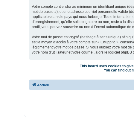
Votre compte contiendra au minimum un identifiant unique (dési
mot de passe »), et une adresse courriel personnelle valide (dé
applicables dans le pays qui nous héberge. Toute information e
d’enregistrement, qu’elle soit obligatoire ou non, reste à la d
profil, vous pouvez souscrire ou non à l’envoi automatique de co
Votre mot de passe est crypté (hashage à sens unique) afin qu’i
est le moyen d’accès à votre compte sur « Chuppito », conser
légitimement votre mot de passe. Si vous oubliez votre mot de 
votre nom d’utilisateur et votre courriel, alors le logiciel ph
This board uses cookies to give 
You can find out m
Accueil