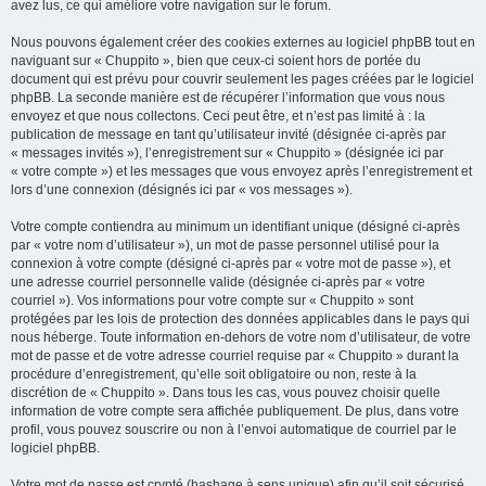
avez lus, ce qui améliore votre navigation sur le forum.
Nous pouvons également créer des cookies externes au logiciel phpBB tout en
naviguant sur « Chuppito », bien que ceux-ci soient hors de portée du
document qui est prévu pour couvrir seulement les pages créées par le logiciel
phpBB. La seconde manière est de récupérer l’information que vous nous
envoyez et que nous collectons. Ceci peut être, et n’est pas limité à : la
publication de message en tant qu’utilisateur invité (désignée ci-après par
« messages invités »), l’enregistrement sur « Chuppito » (désignée ici par
« votre compte ») et les messages que vous envoyez après l’enregistrement et
lors d’une connexion (désignés ici par « vos messages »).
Votre compte contiendra au minimum un identifiant unique (désigné ci-après
par « votre nom d’utilisateur »), un mot de passe personnel utilisé pour la
connexion à votre compte (désigné ci-après par « votre mot de passe »), et
une adresse courriel personnelle valide (désignée ci-après par « votre
courriel »). Vos informations pour votre compte sur « Chuppito » sont
protégées par les lois de protection des données applicables dans le pays qui
nous héberge. Toute information en-dehors de votre nom d’utilisateur, de votre
mot de passe et de votre adresse courriel requise par « Chuppito » durant la
procédure d’enregistrement, qu’elle soit obligatoire ou non, reste à la
discrétion de « Chuppito ». Dans tous les cas, vous pouvez choisir quelle
information de votre compte sera affichée publiquement. De plus, dans votre
profil, vous pouvez souscrire ou non à l’envoi automatique de courriel par le
logiciel phpBB.
Votre mot de passe est crypté (hashage à sens unique) afin qu’il soit sécurisé.