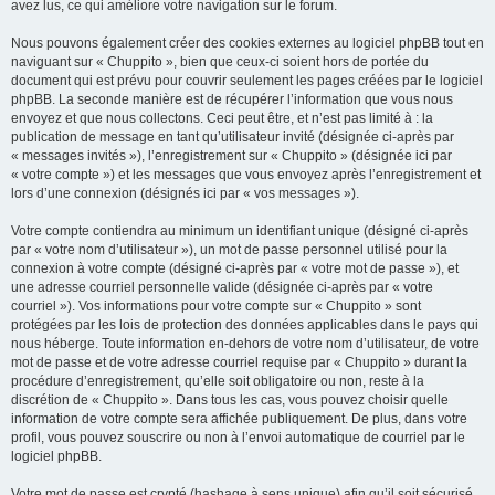
avez lus, ce qui améliore votre navigation sur le forum.
Nous pouvons également créer des cookies externes au logiciel phpBB tout en
naviguant sur « Chuppito », bien que ceux-ci soient hors de portée du
document qui est prévu pour couvrir seulement les pages créées par le logiciel
phpBB. La seconde manière est de récupérer l’information que vous nous
envoyez et que nous collectons. Ceci peut être, et n’est pas limité à : la
publication de message en tant qu’utilisateur invité (désignée ci-après par
« messages invités »), l’enregistrement sur « Chuppito » (désignée ici par
« votre compte ») et les messages que vous envoyez après l’enregistrement et
lors d’une connexion (désignés ici par « vos messages »).
Votre compte contiendra au minimum un identifiant unique (désigné ci-après
par « votre nom d’utilisateur »), un mot de passe personnel utilisé pour la
connexion à votre compte (désigné ci-après par « votre mot de passe »), et
une adresse courriel personnelle valide (désignée ci-après par « votre
courriel »). Vos informations pour votre compte sur « Chuppito » sont
protégées par les lois de protection des données applicables dans le pays qui
nous héberge. Toute information en-dehors de votre nom d’utilisateur, de votre
mot de passe et de votre adresse courriel requise par « Chuppito » durant la
procédure d’enregistrement, qu’elle soit obligatoire ou non, reste à la
discrétion de « Chuppito ». Dans tous les cas, vous pouvez choisir quelle
information de votre compte sera affichée publiquement. De plus, dans votre
profil, vous pouvez souscrire ou non à l’envoi automatique de courriel par le
logiciel phpBB.
Votre mot de passe est crypté (hashage à sens unique) afin qu’il soit sécurisé.