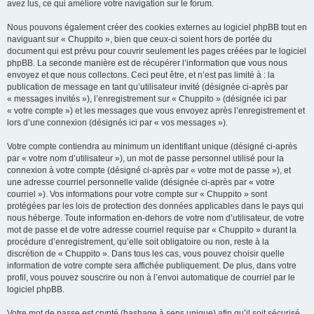
avez lus, ce qui améliore votre navigation sur le forum.
Nous pouvons également créer des cookies externes au logiciel phpBB tout en
naviguant sur « Chuppito », bien que ceux-ci soient hors de portée du
document qui est prévu pour couvrir seulement les pages créées par le logiciel
phpBB. La seconde manière est de récupérer l’information que vous nous
envoyez et que nous collectons. Ceci peut être, et n’est pas limité à : la
publication de message en tant qu’utilisateur invité (désignée ci-après par
« messages invités »), l’enregistrement sur « Chuppito » (désignée ici par
« votre compte ») et les messages que vous envoyez après l’enregistrement et
lors d’une connexion (désignés ici par « vos messages »).
Votre compte contiendra au minimum un identifiant unique (désigné ci-après
par « votre nom d’utilisateur »), un mot de passe personnel utilisé pour la
connexion à votre compte (désigné ci-après par « votre mot de passe »), et
une adresse courriel personnelle valide (désignée ci-après par « votre
courriel »). Vos informations pour votre compte sur « Chuppito » sont
protégées par les lois de protection des données applicables dans le pays qui
nous héberge. Toute information en-dehors de votre nom d’utilisateur, de votre
mot de passe et de votre adresse courriel requise par « Chuppito » durant la
procédure d’enregistrement, qu’elle soit obligatoire ou non, reste à la
discrétion de « Chuppito ». Dans tous les cas, vous pouvez choisir quelle
information de votre compte sera affichée publiquement. De plus, dans votre
profil, vous pouvez souscrire ou non à l’envoi automatique de courriel par le
logiciel phpBB.
Votre mot de passe est crypté (hashage à sens unique) afin qu’il soit sécurisé.