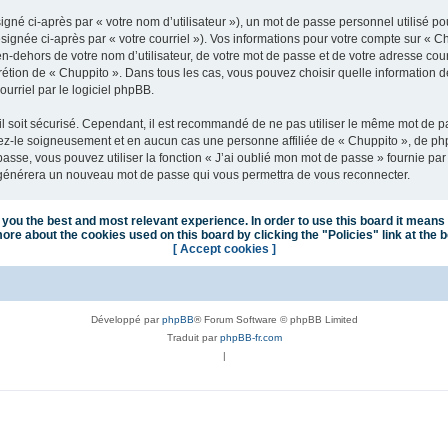
gné ci-après par « votre nom d’utilisateur »), un mot de passe personnel utilisé po
signée ci-après par « votre courriel »). Vos informations pour votre compte sur « C
n-dehors de votre nom d’utilisateur, de votre mot de passe et de votre adresse cou
iscrétion de « Chuppito ». Dans tous les cas, vous pouvez choisir quelle information
urriel par le logiciel phpBB.
l soit sécurisé. Cependant, il est recommandé de ne pas utiliser le même mot de pas
vez-le soigneusement et en aucun cas une personne affiliée de « Chuppito », de p
passe, vous pouvez utiliser la fonction « J’ai oublié mon mot de passe » fournie p
pBB générera un nouveau mot de passe qui vous permettra de vous reconnecter.
you the best and most relevant experience. In order to use this board it means 
ore about the cookies used on this board by clicking the "Policies" link at the 
[ Accept cookies ]
Développé par
phpBB
® Forum Software © phpBB Limited
Traduit par
phpBB-fr.com
|