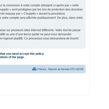
ur la connexion à votre compte (désigné ci-après par « votre
huppito » sont protégées par les lois de protection des données
rriel requise par « Chuppito » durant la procédure
 de votre compte sera affichée publiquement. De plus, dans votre
se sur plusieurs sites Internet différents. Votre mot de passe
hpBB ou une d’une tierce partie ne peut vous demander
ar le logiciel phpBB. Ce processus vous demandera de fournir
that you need accept this policy.
bottom of the page.
Policies
Heures au format
UTC+02:00