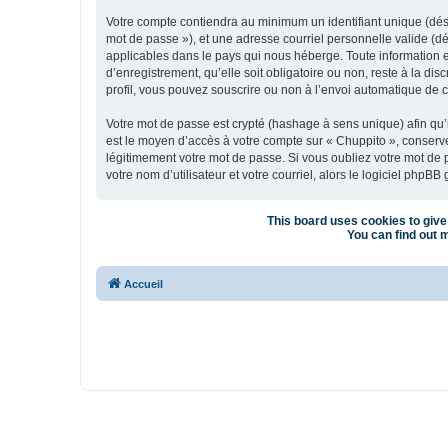
Votre compte contiendra au minimum un identifiant unique (dési
mot de passe »), et une adresse courriel personnelle valide (dé
applicables dans le pays qui nous héberge. Toute information e
d’enregistrement, qu’elle soit obligatoire ou non, reste à la d
profil, vous pouvez souscrire ou non à l’envoi automatique de co
Votre mot de passe est crypté (hashage à sens unique) afin qu’i
est le moyen d’accès à votre compte sur « Chuppito », conser
légitimement votre mot de passe. Si vous oubliez votre mot de 
votre nom d’utilisateur et votre courriel, alors le logiciel ph
This board uses cookies to give 
You can find out m
Accueil