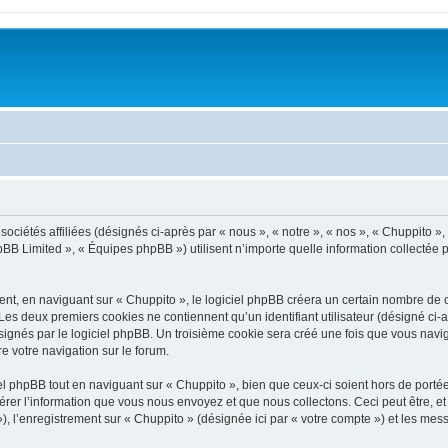
ciétés affiliées (désignés ci-après par « nous », « notre », « nos », « Chuppito », «
BB Limited », « Équipes phpBB ») utilisent n’importe quelle information collectée pe
t, en naviguant sur « Chuppito », le logiciel phpBB créera un certain nombre de coo
Les deux premiers cookies ne contiennent qu’un identifiant utilisateur (désigné ci-ap
ignés par le logiciel phpBB. Un troisième cookie sera créé une fois que vous navigu
re votre navigation sur le forum.
 phpBB tout en naviguant sur « Chuppito », bien que ceux-ci soient hors de porté
er l’information que vous nous envoyez et que nous collectons. Ceci peut être, et n
 »), l’enregistrement sur « Chuppito » (désignée ici par « votre compte ») et les m