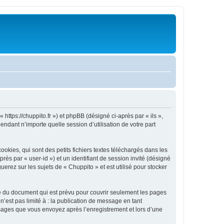
 https://chuppito.fr ») et phpBB (désigné ci-après par « ils »,
ndant n’importe quelle session d’utilisation de votre part
kies, qui sont des petits fichiers textes téléchargés dans les
rès par « user-id ») et un identifiant de session invité (désigné
erez sur les sujets de « Chuppito » et est utilisé pour stocker
e du document qui est prévu pour couvrir seulement les pages
’est pas limité à : la publication de message en tant
essages que vous envoyez après l’enregistrement et lors d’une