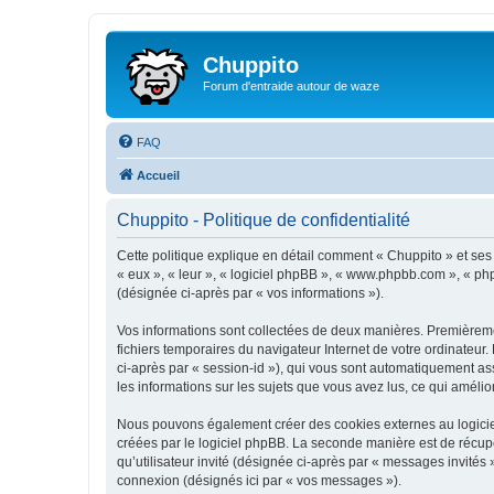
Chuppito
Forum d'entraide autour de waze
FAQ
Accueil
Chuppito - Politique de confidentialité
Cette politique explique en détail comment « Chuppito » et ses so
« eux », « leur », « logiciel phpBB », « www.phpbb.com », « php
(désignée ci-après par « vos informations »).
Vos informations sont collectées de deux manières. Premièremen
fichiers temporaires du navigateur Internet de votre ordinateur. 
ci-après par « session-id »), qui vous sont automatiquement ass
les informations sur les sujets que vous avez lus, ce qui amélio
Nous pouvons également créer des cookies externes au logiciel
créées par le logiciel phpBB. La seconde manière est de récupér
qu’utilisateur invité (désignée ci-après par « messages invités
connexion (désignés ici par « vos messages »).