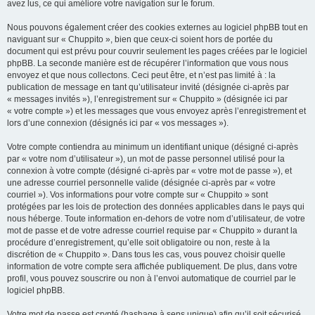
avez lus, ce qui améliore votre navigation sur le forum.
Nous pouvons également créer des cookies externes au logiciel phpBB tout en
naviguant sur « Chuppito », bien que ceux-ci soient hors de portée du
document qui est prévu pour couvrir seulement les pages créées par le logiciel
phpBB. La seconde manière est de récupérer l’information que vous nous
envoyez et que nous collectons. Ceci peut être, et n’est pas limité à : la
publication de message en tant qu’utilisateur invité (désignée ci-après par
« messages invités »), l’enregistrement sur « Chuppito » (désignée ici par
« votre compte ») et les messages que vous envoyez après l’enregistrement et
lors d’une connexion (désignés ici par « vos messages »).
Votre compte contiendra au minimum un identifiant unique (désigné ci-après
par « votre nom d’utilisateur »), un mot de passe personnel utilisé pour la
connexion à votre compte (désigné ci-après par « votre mot de passe »), et
une adresse courriel personnelle valide (désignée ci-après par « votre
courriel »). Vos informations pour votre compte sur « Chuppito » sont
protégées par les lois de protection des données applicables dans le pays qui
nous héberge. Toute information en-dehors de votre nom d’utilisateur, de votre
mot de passe et de votre adresse courriel requise par « Chuppito » durant la
procédure d’enregistrement, qu’elle soit obligatoire ou non, reste à la
discrétion de « Chuppito ». Dans tous les cas, vous pouvez choisir quelle
information de votre compte sera affichée publiquement. De plus, dans votre
profil, vous pouvez souscrire ou non à l’envoi automatique de courriel par le
logiciel phpBB.
Votre mot de passe est crypté (hashage à sens unique) afin qu’il soit sécurisé.