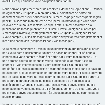
avez lus, ce qui améliore votre navigation sur le forum.
Nous pouvons également créer des cookies externes au logiciel phpBB tout en
naviguant sur « Chuppito », bien que ceux-ci soient hors de portée du
document qui est prévu pour couvrir seulement les pages créées par le logiciel
phpBB. La seconde manière est de récupérer l’information que vous nous
envoyez et que nous collectons. Ceci peut être, et n’est pas limité à : la
publication de message en tant qu’utilisateur invité (désignée ci-après par
« messages invités »), l’enregistrement sur « Chuppito » (désignée ici par
« votre compte ») et les messages que vous envoyez après l’enregistrement et
lors d’une connexion (désignés ici par « vos messages »).
Votre compte contiendra au minimum un identifiant unique (désigné ci-après
par « votre nom d’utilisateur »), un mot de passe personnel utilisé pour la
connexion à votre compte (désigné ci-après par « votre mot de passe »), et
une adresse courriel personnelle valide (désignée ci-après par « votre
courriel »). Vos informations pour votre compte sur « Chuppito » sont
protégées par les lois de protection des données applicables dans le pays qui
nous héberge. Toute information en-dehors de votre nom d’utilisateur, de votre
mot de passe et de votre adresse courriel requise par « Chuppito » durant la
procédure d’enregistrement, qu’elle soit obligatoire ou non, reste à la
discrétion de « Chuppito ». Dans tous les cas, vous pouvez choisir quelle
information de votre compte sera affichée publiquement. De plus, dans votre
profil, vous pouvez souscrire ou non à l’envoi automatique de courriel par le
logiciel phpBB.
Votre mot de passe est crypté (hashage à sens unique) afin qu’il soit sécurisé.