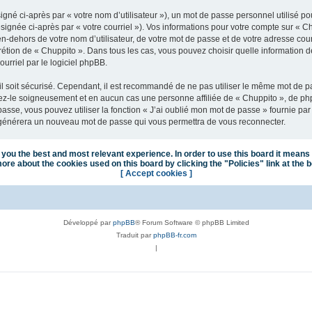
gné ci-après par « votre nom d’utilisateur »), un mot de passe personnel utilisé po
signée ci-après par « votre courriel »). Vos informations pour votre compte sur « C
n-dehors de votre nom d’utilisateur, de votre mot de passe et de votre adresse cou
iscrétion de « Chuppito ». Dans tous les cas, vous pouvez choisir quelle information
urriel par le logiciel phpBB.
l soit sécurisé. Cependant, il est recommandé de ne pas utiliser le même mot de pas
vez-le soigneusement et en aucun cas une personne affiliée de « Chuppito », de p
passe, vous pouvez utiliser la fonction « J’ai oublié mon mot de passe » fournie p
pBB générera un nouveau mot de passe qui vous permettra de vous reconnecter.
you the best and most relevant experience. In order to use this board it means 
ore about the cookies used on this board by clicking the "Policies" link at the 
[ Accept cookies ]
Développé par
phpBB
® Forum Software © phpBB Limited
Traduit par
phpBB-fr.com
|