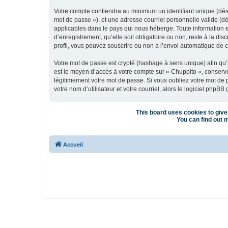
Votre compte contiendra au minimum un identifiant unique (dési
mot de passe »), et une adresse courriel personnelle valide (dé
applicables dans le pays qui nous héberge. Toute information e
d’enregistrement, qu’elle soit obligatoire ou non, reste à la d
profil, vous pouvez souscrire ou non à l’envoi automatique de co
Votre mot de passe est crypté (hashage à sens unique) afin qu’i
est le moyen d’accès à votre compte sur « Chuppito », conser
légitimement votre mot de passe. Si vous oubliez votre mot de 
votre nom d’utilisateur et votre courriel, alors le logiciel ph
This board uses cookies to give 
You can find out m
Accueil