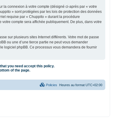
ur la connexion à votre compte (désigné ci-après par « votre
huppito » sont protégées par les lois de protection des données
rriel requise par « Chuppito » durant la procédure
 de votre compte sera affichée publiquement. De plus, dans votre
se sur plusieurs sites Internet différents. Votre mot de passe
hpBB ou une d’une tierce partie ne peut vous demander
ar le logiciel phpBB. Ce processus vous demandera de fournir
that you need accept this policy.
bottom of the page.
Policies
Heures au format
UTC+02:00