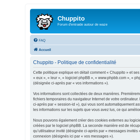
Chuppito
Forum d'entraide autour de waze
FAQ
Accueil
Chuppito - Politique de confidentialité
Cette politique explique en détail comment « Chuppito » et ses so
« eux », « leur », « logiciel phpBB », « www.phpbb.com », « php
(désignée ci-après par « vos informations »).
Vos informations sont collectées de deux manières. Premièremen
fichiers temporaires du navigateur Internet de votre ordinateur. 
ci-après par « session-id »), qui vous sont automatiquement ass
les informations sur les sujets que vous avez lus, ce qui amélio
Nous pouvons également créer des cookies externes au logiciel
créées par le logiciel phpBB. La seconde manière est de récupér
qu’utilisateur invité (désignée ci-après par « messages invités
connexion (désignés ici par « vos messages »).