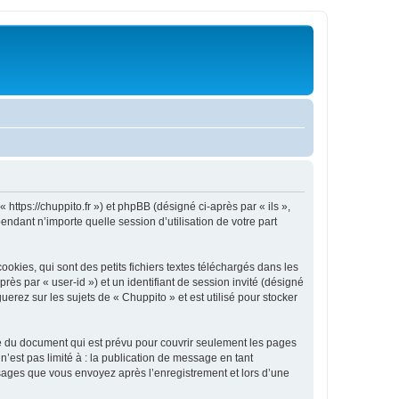
 https://chuppito.fr ») et phpBB (désigné ci-après par « ils »,
ndant n’importe quelle session d’utilisation de votre part
kies, qui sont des petits fichiers textes téléchargés dans les
rès par « user-id ») et un identifiant de session invité (désigné
erez sur les sujets de « Chuppito » et est utilisé pour stocker
e du document qui est prévu pour couvrir seulement les pages
’est pas limité à : la publication de message en tant
essages que vous envoyez après l’enregistrement et lors d’une