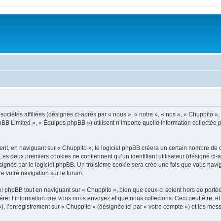
ciétés affiliées (désignés ci-après par « nous », « notre », « nos », « Chuppito », «
BB Limited », « Équipes phpBB ») utilisent n’importe quelle information collectée pe
t, en naviguant sur « Chuppito », le logiciel phpBB créera un certain nombre de coo
Les deux premiers cookies ne contiennent qu’un identifiant utilisateur (désigné ci-ap
ignés par le logiciel phpBB. Un troisième cookie sera créé une fois que vous navigu
re votre navigation sur le forum.
 phpBB tout en naviguant sur « Chuppito », bien que ceux-ci soient hors de porté
er l’information que vous nous envoyez et que nous collectons. Ceci peut être, et n
 »), l’enregistrement sur « Chuppito » (désignée ici par « votre compte ») et les m