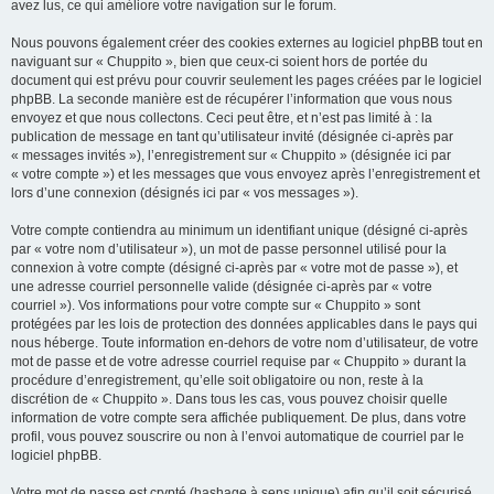
avez lus, ce qui améliore votre navigation sur le forum.
Nous pouvons également créer des cookies externes au logiciel phpBB tout en
naviguant sur « Chuppito », bien que ceux-ci soient hors de portée du
document qui est prévu pour couvrir seulement les pages créées par le logiciel
phpBB. La seconde manière est de récupérer l’information que vous nous
envoyez et que nous collectons. Ceci peut être, et n’est pas limité à : la
publication de message en tant qu’utilisateur invité (désignée ci-après par
« messages invités »), l’enregistrement sur « Chuppito » (désignée ici par
« votre compte ») et les messages que vous envoyez après l’enregistrement et
lors d’une connexion (désignés ici par « vos messages »).
Votre compte contiendra au minimum un identifiant unique (désigné ci-après
par « votre nom d’utilisateur »), un mot de passe personnel utilisé pour la
connexion à votre compte (désigné ci-après par « votre mot de passe »), et
une adresse courriel personnelle valide (désignée ci-après par « votre
courriel »). Vos informations pour votre compte sur « Chuppito » sont
protégées par les lois de protection des données applicables dans le pays qui
nous héberge. Toute information en-dehors de votre nom d’utilisateur, de votre
mot de passe et de votre adresse courriel requise par « Chuppito » durant la
procédure d’enregistrement, qu’elle soit obligatoire ou non, reste à la
discrétion de « Chuppito ». Dans tous les cas, vous pouvez choisir quelle
information de votre compte sera affichée publiquement. De plus, dans votre
profil, vous pouvez souscrire ou non à l’envoi automatique de courriel par le
logiciel phpBB.
Votre mot de passe est crypté (hashage à sens unique) afin qu’il soit sécurisé.