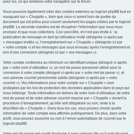
avez lus, ce qui améliore votre navigation sur le forum.
Nous pouvons également créer des cookies externes au logiciel phpBB tout en
naviguant sur « Chuppito », bien que ceux-ci soient hors de portée du
document qui est prévu pour couvrir seulement les pages créées par le logiciel
phpBB. La seconde manière est de récupérer l’information que vous nous
envoyez et que nous collectons. Ceci peut être, et n’est pas limité à : la
publication de message en tant qu’utilisateur invité (désignée ci-après par
« messages invités »), l’enregistrement sur « Chuppito » (désignée ici par
« votre compte ») et les messages que vous envoyez après l’enregistrement et
lors d’une connexion (désignés ici par « vos messages »).
Votre compte contiendra au minimum un identifiant unique (désigné ci-après
par « votre nom d’utilisateur »), un mot de passe personnel utilisé pour la
connexion à votre compte (désigné ci-après par « votre mot de passe »), et
une adresse courriel personnelle valide (désignée ci-après par « votre
courriel »). Vos informations pour votre compte sur « Chuppito » sont
protégées par les lois de protection des données applicables dans le pays qui
nous héberge. Toute information en-dehors de votre nom d’utilisateur, de votre
mot de passe et de votre adresse courriel requise par « Chuppito » durant la
procédure d’enregistrement, qu’elle soit obligatoire ou non, reste à la
discrétion de « Chuppito ». Dans tous les cas, vous pouvez choisir quelle
information de votre compte sera affichée publiquement. De plus, dans votre
profil, vous pouvez souscrire ou non à l’envoi automatique de courriel par le
logiciel phpBB.
Votre mot de passe est crypté (hashage à sens unique) afin qu’il soit sécurisé.