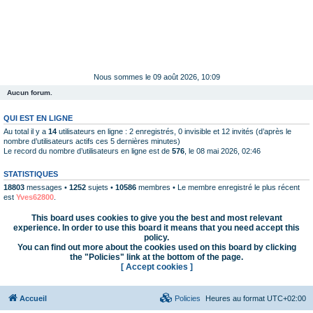
Nous sommes le 09 août 2026, 10:09
Aucun forum.
QUI EST EN LIGNE
Au total il y a
14
utilisateurs en ligne : 2 enregistrés, 0 invisible et 12 invités (d’après le
nombre d’utilisateurs actifs ces 5 dernières minutes)
Le record du nombre d’utilisateurs en ligne est de
576
, le 08 mai 2026, 02:46
STATISTIQUES
18803
messages •
1252
sujets •
10586
membres • Le membre enregistré le plus récent
est
Yves62800
.
This board uses cookies to give you the best and most relevant
experience. In order to use this board it means that you need accept this
policy.
You can find out more about the cookies used on this board by clicking
the "Policies" link at the bottom of the page.
[ Accept cookies ]
Accueil
Policies
Heures au format
UTC+02:00