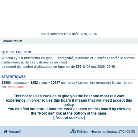
Nous sommes le 08 août 2026, 20:36
Aucun forum.
QUI EST EN LIGNE
Au total il y a
8
utilisateurs en ligne : 1 enregistré, 0 invisible et 7 invités (d’après le nombre
d’utilisateurs actifs ces 5 dernières minutes)
Le record du nombre d’utilisateurs en ligne est de
576
, le 08 mai 2026, 02:46
STATISTIQUES
18803
messages •
1252
sujets •
10587
membres • Le membre enregistré le plus récent
est
Yves62800
.
This board uses cookies to give you the best and most relevant
experience. In order to use this board it means that you need accept this
policy.
You can find out more about the cookies used on this board by clicking
the "Policies" link at the bottom of the page.
[ Accept cookies ]
Accueil
Policies
Heures au format
UTC+02:00