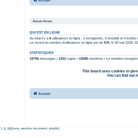
Accueil
Aucun forum.
QUI EST EN LIGNE
Au total il y a
6
utilisateurs en ligne : 2 enregistrés, 0 invisible et 4 invité
Le record du nombre d’utilisateurs en ligne est de
576
, le 08 mai 2026, 0
STATISTIQUES
18796
messages •
1252
sujets •
10580
membres • Le membre enregistré 
This board uses cookies to give 
You can find out m
Accueil
`); }); })(jQuery, window, document, phpbb);