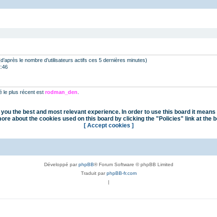
s (d’après le nombre d’utilisateurs actifs ces 5 dernières minutes)
2:46
le plus récent est
rodman_den
.
you the best and most relevant experience. In order to use this board it means 
ore about the cookies used on this board by clicking the "Policies" link at the 
[ Accept cookies ]
Développé par
phpBB
® Forum Software © phpBB Limited
Traduit par
phpBB-fr.com
|