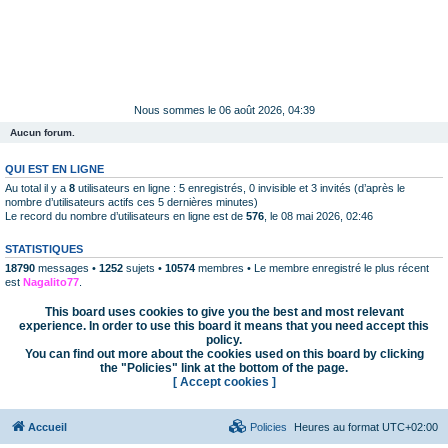
Nous sommes le 06 août 2026, 04:39
Aucun forum.
QUI EST EN LIGNE
Au total il y a
8
utilisateurs en ligne : 5 enregistrés, 0 invisible et 3 invités (d’après le
nombre d’utilisateurs actifs ces 5 dernières minutes)
Le record du nombre d’utilisateurs en ligne est de
576
, le 08 mai 2026, 02:46
STATISTIQUES
18790
messages •
1252
sujets •
10574
membres • Le membre enregistré le plus récent
est
Nagalito77
.
This board uses cookies to give you the best and most relevant
experience. In order to use this board it means that you need accept this
policy.
You can find out more about the cookies used on this board by clicking
the "Policies" link at the bottom of the page.
[ Accept cookies ]
Accueil
Policies
Heures au format
UTC+02:00