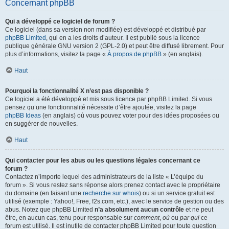
Concernant phpBB
Qui a développé ce logiciel de forum ?
Ce logiciel (dans sa version non modifiée) est développé et distribué par
phpBB Limited
, qui en a les droits d’auteur. Il est publié sous la licence
publique générale GNU version 2 (GPL-2.0) et peut être diffusé librement. Pour
plus d’informations, visitez la page «
À propos de phpBB
» (en anglais).
Haut
Pourquoi la fonctionnalité X n’est pas disponible ?
Ce logiciel a été développé et mis sous licence par phpBB Limited. Si vous
pensez qu’une fonctionnalité nécessite d’être ajoutée, visitez la page
phpBB Ideas
(en anglais) où vous pouvez voter pour des idées proposées ou
en suggérer de nouvelles.
Haut
Qui contacter pour les abus ou les questions légales concernant ce
forum ?
Contactez n’importe lequel des administrateurs de la liste « L’équipe du
forum ». Si vous restez sans réponse alors prenez contact avec le propriétaire
du domaine (en faisant une
recherche sur whois
) ou si un service gratuit est
utilisé (exemple : Yahoo!, Free, f2s.com, etc.), avec le service de gestion ou des
abus. Notez que phpBB Limited
n’a absolument aucun contrôle
et ne peut
être, en aucun cas, tenu pour responsable sur
comment
,
où
ou
par qui
ce
forum est utilisé. Il est inutile de contacter phpBB Limited pour toute question