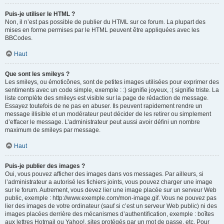
Puis-je utiliser le HTML ?
Non, il n’est pas possible de publier du HTML sur ce forum. La plupart des
mises en forme permises par le HTML peuvent être appliquées avec les
BBCodes.
Haut
Que sont les smileys ?
Les smileys, ou émoticônes, sont de petites images utilisées pour exprimer des
sentiments avec un code simple, exemple : :) signifie joyeux, :( signifie triste. La
liste complète des smileys est visible sur la page de rédaction de message.
Essayez toutefois de ne pas en abuser. Ils peuvent rapidement rendre un
message illisible et un modérateur peut décider de les retirer ou simplement
d’effacer le message. L’administrateur peut aussi avoir défini un nombre
maximum de smileys par message.
Haut
Puis-je publier des images ?
Oui, vous pouvez afficher des images dans vos messages. Par ailleurs, si
l’administrateur a autorisé les fichiers joints, vous pouvez charger une image
sur le forum. Autrement, vous devez lier une image placée sur un serveur Web
public, exemple : http://www.exemple.com/mon-image.gif. Vous ne pouvez pas
lier des images de votre ordinateur (sauf si c’est un serveur Web public) ni des
images placées derrière des mécanismes d’authentification, exemple : boîtes
aux lettres Hotmail ou Yahoo!, sites protégés par un mot de passe, etc. Pour