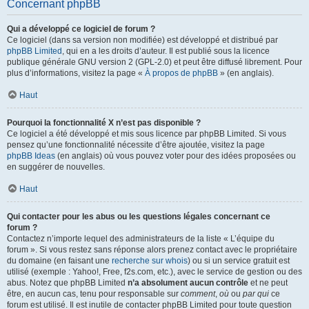
Concernant phpBB
Qui a développé ce logiciel de forum ?
Ce logiciel (dans sa version non modifiée) est développé et distribué par
phpBB Limited
, qui en a les droits d’auteur. Il est publié sous la licence
publique générale GNU version 2 (GPL-2.0) et peut être diffusé librement. Pour
plus d’informations, visitez la page «
À propos de phpBB
» (en anglais).
Haut
Pourquoi la fonctionnalité X n’est pas disponible ?
Ce logiciel a été développé et mis sous licence par phpBB Limited. Si vous
pensez qu’une fonctionnalité nécessite d’être ajoutée, visitez la page
phpBB Ideas
(en anglais) où vous pouvez voter pour des idées proposées ou
en suggérer de nouvelles.
Haut
Qui contacter pour les abus ou les questions légales concernant ce
forum ?
Contactez n’importe lequel des administrateurs de la liste « L’équipe du
forum ». Si vous restez sans réponse alors prenez contact avec le propriétaire
du domaine (en faisant une
recherche sur whois
) ou si un service gratuit est
utilisé (exemple : Yahoo!, Free, f2s.com, etc.), avec le service de gestion ou des
abus. Notez que phpBB Limited
n’a absolument aucun contrôle
et ne peut
être, en aucun cas, tenu pour responsable sur
comment
,
où
ou
par qui
ce
forum est utilisé. Il est inutile de contacter phpBB Limited pour toute question