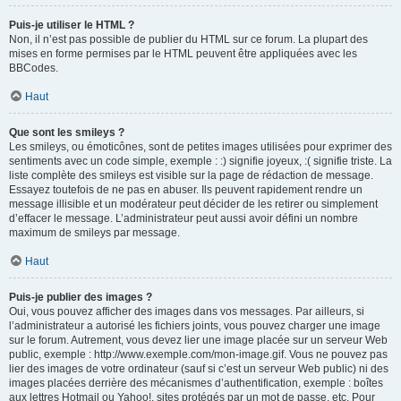
Puis-je utiliser le HTML ?
Non, il n’est pas possible de publier du HTML sur ce forum. La plupart des
mises en forme permises par le HTML peuvent être appliquées avec les
BBCodes.
Haut
Que sont les smileys ?
Les smileys, ou émoticônes, sont de petites images utilisées pour exprimer des
sentiments avec un code simple, exemple : :) signifie joyeux, :( signifie triste. La
liste complète des smileys est visible sur la page de rédaction de message.
Essayez toutefois de ne pas en abuser. Ils peuvent rapidement rendre un
message illisible et un modérateur peut décider de les retirer ou simplement
d’effacer le message. L’administrateur peut aussi avoir défini un nombre
maximum de smileys par message.
Haut
Puis-je publier des images ?
Oui, vous pouvez afficher des images dans vos messages. Par ailleurs, si
l’administrateur a autorisé les fichiers joints, vous pouvez charger une image
sur le forum. Autrement, vous devez lier une image placée sur un serveur Web
public, exemple : http://www.exemple.com/mon-image.gif. Vous ne pouvez pas
lier des images de votre ordinateur (sauf si c’est un serveur Web public) ni des
images placées derrière des mécanismes d’authentification, exemple : boîtes
aux lettres Hotmail ou Yahoo!, sites protégés par un mot de passe, etc. Pour