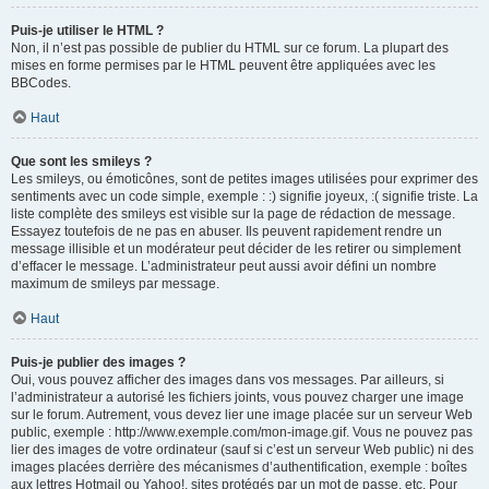
Puis-je utiliser le HTML ?
Non, il n’est pas possible de publier du HTML sur ce forum. La plupart des
mises en forme permises par le HTML peuvent être appliquées avec les
BBCodes.
Haut
Que sont les smileys ?
Les smileys, ou émoticônes, sont de petites images utilisées pour exprimer des
sentiments avec un code simple, exemple : :) signifie joyeux, :( signifie triste. La
liste complète des smileys est visible sur la page de rédaction de message.
Essayez toutefois de ne pas en abuser. Ils peuvent rapidement rendre un
message illisible et un modérateur peut décider de les retirer ou simplement
d’effacer le message. L’administrateur peut aussi avoir défini un nombre
maximum de smileys par message.
Haut
Puis-je publier des images ?
Oui, vous pouvez afficher des images dans vos messages. Par ailleurs, si
l’administrateur a autorisé les fichiers joints, vous pouvez charger une image
sur le forum. Autrement, vous devez lier une image placée sur un serveur Web
public, exemple : http://www.exemple.com/mon-image.gif. Vous ne pouvez pas
lier des images de votre ordinateur (sauf si c’est un serveur Web public) ni des
images placées derrière des mécanismes d’authentification, exemple : boîtes
aux lettres Hotmail ou Yahoo!, sites protégés par un mot de passe, etc. Pour