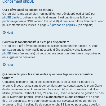
Concernant phpBB
Qui a développé ce logiciel de forum ?
Ce logiciel (dans sa version non modifiée) est développé et distribué par
phpBB Limited
, qui en a les droits d’auteur. Il est publié sous la licence
publique générale GNU version 2 (GPL-2.0) et peut être diffusé librement. Pour
plus d’informations, visitez la page «
À propos de phpBB
» (en anglais).
Haut
Pourquoi la fonctionnalité X n’est pas disponible ?
Ce logiciel a été développé et mis sous licence par phpBB Limited. Si vous
pensez qu’une fonctionnalité nécessite d’être ajoutée, visitez la page
phpBB Ideas
(en anglais) où vous pouvez voter pour des idées proposées ou
en suggérer de nouvelles.
Haut
Qui contacter pour les abus ou les questions légales concernant ce
forum ?
Contactez n’importe lequel des administrateurs de la liste « L’équipe du
forum ». Si vous restez sans réponse alors prenez contact avec le propriétaire
du domaine (en faisant une
recherche sur whois
) ou si un service gratuit est
utilisé (exemple : Yahoo!, Free, f2s.com, etc.), avec le service de gestion ou des
abus. Notez que phpBB Limited
n’a absolument aucun contrôle
et ne peut
être, en aucun cas, tenu pour responsable sur
comment
,
où
ou
par qui
ce
forum est utilisé. Il est inutile de contacter phpBB Limited pour toute question