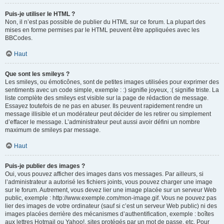
Puis-je utiliser le HTML ?
Non, il n’est pas possible de publier du HTML sur ce forum. La plupart des
mises en forme permises par le HTML peuvent être appliquées avec les
BBCodes.
Haut
Que sont les smileys ?
Les smileys, ou émoticônes, sont de petites images utilisées pour exprimer des
sentiments avec un code simple, exemple : :) signifie joyeux, :( signifie triste. La
liste complète des smileys est visible sur la page de rédaction de message.
Essayez toutefois de ne pas en abuser. Ils peuvent rapidement rendre un
message illisible et un modérateur peut décider de les retirer ou simplement
d’effacer le message. L’administrateur peut aussi avoir défini un nombre
maximum de smileys par message.
Haut
Puis-je publier des images ?
Oui, vous pouvez afficher des images dans vos messages. Par ailleurs, si
l’administrateur a autorisé les fichiers joints, vous pouvez charger une image
sur le forum. Autrement, vous devez lier une image placée sur un serveur Web
public, exemple : http://www.exemple.com/mon-image.gif. Vous ne pouvez pas
lier des images de votre ordinateur (sauf si c’est un serveur Web public) ni des
images placées derrière des mécanismes d’authentification, exemple : boîtes
aux lettres Hotmail ou Yahoo!, sites protégés par un mot de passe, etc. Pour