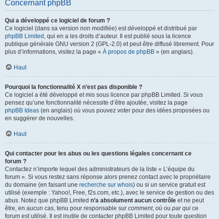
Concernant phpBB
Qui a développé ce logiciel de forum ?
Ce logiciel (dans sa version non modifiée) est développé et distribué par
phpBB Limited
, qui en a les droits d’auteur. Il est publié sous la licence
publique générale GNU version 2 (GPL-2.0) et peut être diffusé librement. Pour
plus d’informations, visitez la page «
À propos de phpBB
» (en anglais).
Haut
Pourquoi la fonctionnalité X n’est pas disponible ?
Ce logiciel a été développé et mis sous licence par phpBB Limited. Si vous
pensez qu’une fonctionnalité nécessite d’être ajoutée, visitez la page
phpBB Ideas
(en anglais) où vous pouvez voter pour des idées proposées ou
en suggérer de nouvelles.
Haut
Qui contacter pour les abus ou les questions légales concernant ce
forum ?
Contactez n’importe lequel des administrateurs de la liste « L’équipe du
forum ». Si vous restez sans réponse alors prenez contact avec le propriétaire
du domaine (en faisant une
recherche sur whois
) ou si un service gratuit est
utilisé (exemple : Yahoo!, Free, f2s.com, etc.), avec le service de gestion ou des
abus. Notez que phpBB Limited
n’a absolument aucun contrôle
et ne peut
être, en aucun cas, tenu pour responsable sur
comment
,
où
ou
par qui
ce
forum est utilisé. Il est inutile de contacter phpBB Limited pour toute question