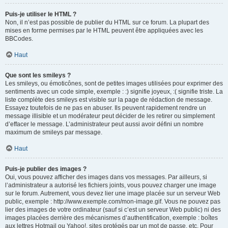
Puis-je utiliser le HTML ?
Non, il n’est pas possible de publier du HTML sur ce forum. La plupart des
mises en forme permises par le HTML peuvent être appliquées avec les
BBCodes.
Haut
Que sont les smileys ?
Les smileys, ou émoticônes, sont de petites images utilisées pour exprimer des
sentiments avec un code simple, exemple : :) signifie joyeux, :( signifie triste. La
liste complète des smileys est visible sur la page de rédaction de message.
Essayez toutefois de ne pas en abuser. Ils peuvent rapidement rendre un
message illisible et un modérateur peut décider de les retirer ou simplement
d’effacer le message. L’administrateur peut aussi avoir défini un nombre
maximum de smileys par message.
Haut
Puis-je publier des images ?
Oui, vous pouvez afficher des images dans vos messages. Par ailleurs, si
l’administrateur a autorisé les fichiers joints, vous pouvez charger une image
sur le forum. Autrement, vous devez lier une image placée sur un serveur Web
public, exemple : http://www.exemple.com/mon-image.gif. Vous ne pouvez pas
lier des images de votre ordinateur (sauf si c’est un serveur Web public) ni des
images placées derrière des mécanismes d’authentification, exemple : boîtes
aux lettres Hotmail ou Yahoo!, sites protégés par un mot de passe, etc. Pour