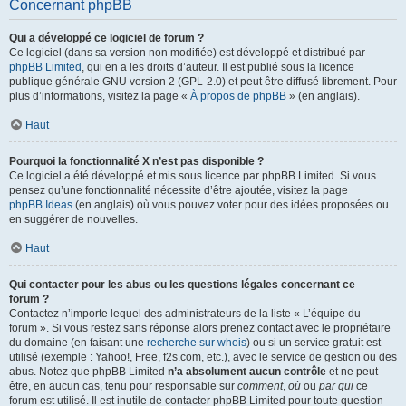
Concernant phpBB
Qui a développé ce logiciel de forum ?
Ce logiciel (dans sa version non modifiée) est développé et distribué par
phpBB Limited
, qui en a les droits d’auteur. Il est publié sous la licence
publique générale GNU version 2 (GPL-2.0) et peut être diffusé librement. Pour
plus d’informations, visitez la page «
À propos de phpBB
» (en anglais).
Haut
Pourquoi la fonctionnalité X n’est pas disponible ?
Ce logiciel a été développé et mis sous licence par phpBB Limited. Si vous
pensez qu’une fonctionnalité nécessite d’être ajoutée, visitez la page
phpBB Ideas
(en anglais) où vous pouvez voter pour des idées proposées ou
en suggérer de nouvelles.
Haut
Qui contacter pour les abus ou les questions légales concernant ce
forum ?
Contactez n’importe lequel des administrateurs de la liste « L’équipe du
forum ». Si vous restez sans réponse alors prenez contact avec le propriétaire
du domaine (en faisant une
recherche sur whois
) ou si un service gratuit est
utilisé (exemple : Yahoo!, Free, f2s.com, etc.), avec le service de gestion ou des
abus. Notez que phpBB Limited
n’a absolument aucun contrôle
et ne peut
être, en aucun cas, tenu pour responsable sur
comment
,
où
ou
par qui
ce
forum est utilisé. Il est inutile de contacter phpBB Limited pour toute question