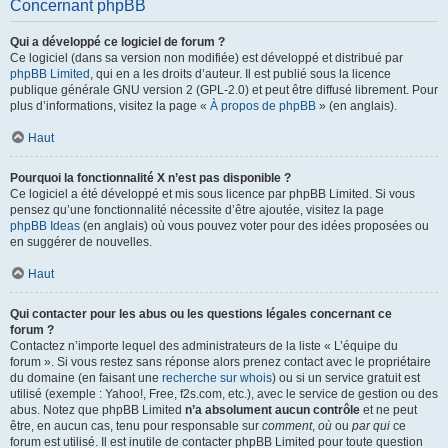
Concernant phpBB
Qui a développé ce logiciel de forum ?
Ce logiciel (dans sa version non modifiée) est développé et distribué par
phpBB Limited
, qui en a les droits d’auteur. Il est publié sous la licence
publique générale GNU version 2 (GPL-2.0) et peut être diffusé librement. Pour
plus d’informations, visitez la page «
À propos de phpBB
» (en anglais).
Haut
Pourquoi la fonctionnalité X n’est pas disponible ?
Ce logiciel a été développé et mis sous licence par phpBB Limited. Si vous
pensez qu’une fonctionnalité nécessite d’être ajoutée, visitez la page
phpBB Ideas
(en anglais) où vous pouvez voter pour des idées proposées ou
en suggérer de nouvelles.
Haut
Qui contacter pour les abus ou les questions légales concernant ce
forum ?
Contactez n’importe lequel des administrateurs de la liste « L’équipe du
forum ». Si vous restez sans réponse alors prenez contact avec le propriétaire
du domaine (en faisant une
recherche sur whois
) ou si un service gratuit est
utilisé (exemple : Yahoo!, Free, f2s.com, etc.), avec le service de gestion ou des
abus. Notez que phpBB Limited
n’a absolument aucun contrôle
et ne peut
être, en aucun cas, tenu pour responsable sur
comment
,
où
ou
par qui
ce
forum est utilisé. Il est inutile de contacter phpBB Limited pour toute question