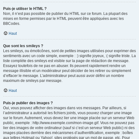
Puis-je utiliser le HTML ?
Non, il n’est pas possible de publier du HTML sur ce forum. La plupart des
mises en forme permises par le HTML peuvent être appliquées avec les
BBCodes.
Haut
Que sont les smileys ?
Les smileys, ou émoticônes, sont de petites images utilisées pour exprimer des
sentiments avec un code simple, exemple : :) signifie joyeux, :( signifie triste. La
liste complète des smileys est visible sur la page de rédaction de message.
Essayez toutefois de ne pas en abuser. Ils peuvent rapidement rendre un
message illisible et un modérateur peut décider de les retirer ou simplement
d’effacer le message. L’administrateur peut aussi avoir défini un nombre
maximum de smileys par message.
Haut
Puis-je publier des images ?
Oui, vous pouvez afficher des images dans vos messages. Par ailleurs, si
l’administrateur a autorisé les fichiers joints, vous pouvez charger une image
sur le forum. Autrement, vous devez lier une image placée sur un serveur Web
public, exemple : http://www.exemple.com/mon-image.gif. Vous ne pouvez pas
lier des images de votre ordinateur (sauf si c’est un serveur Web public) ni des
images placées derrière des mécanismes d’authentification, exemple : boîtes
aux lettres Hotmail ou Yahoo!, sites protégés par un mot de passe, etc. Pour