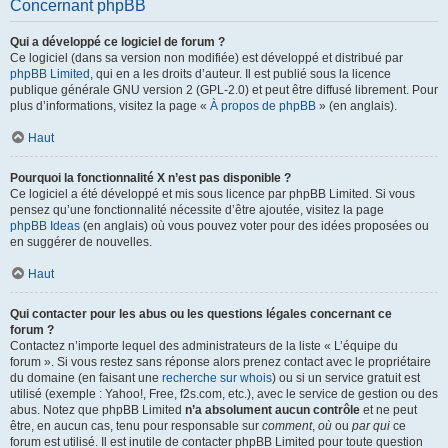
Concernant phpBB
Qui a développé ce logiciel de forum ?
Ce logiciel (dans sa version non modifiée) est développé et distribué par
phpBB Limited
, qui en a les droits d’auteur. Il est publié sous la licence
publique générale GNU version 2 (GPL-2.0) et peut être diffusé librement. Pour
plus d’informations, visitez la page «
À propos de phpBB
» (en anglais).
Haut
Pourquoi la fonctionnalité X n’est pas disponible ?
Ce logiciel a été développé et mis sous licence par phpBB Limited. Si vous
pensez qu’une fonctionnalité nécessite d’être ajoutée, visitez la page
phpBB Ideas
(en anglais) où vous pouvez voter pour des idées proposées ou
en suggérer de nouvelles.
Haut
Qui contacter pour les abus ou les questions légales concernant ce
forum ?
Contactez n’importe lequel des administrateurs de la liste « L’équipe du
forum ». Si vous restez sans réponse alors prenez contact avec le propriétaire
du domaine (en faisant une
recherche sur whois
) ou si un service gratuit est
utilisé (exemple : Yahoo!, Free, f2s.com, etc.), avec le service de gestion ou des
abus. Notez que phpBB Limited
n’a absolument aucun contrôle
et ne peut
être, en aucun cas, tenu pour responsable sur
comment
,
où
ou
par qui
ce
forum est utilisé. Il est inutile de contacter phpBB Limited pour toute question