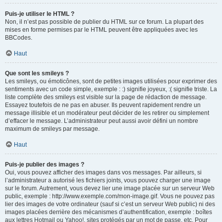
Puis-je utiliser le HTML ?
Non, il n’est pas possible de publier du HTML sur ce forum. La plupart des
mises en forme permises par le HTML peuvent être appliquées avec les
BBCodes.
Haut
Que sont les smileys ?
Les smileys, ou émoticônes, sont de petites images utilisées pour exprimer des
sentiments avec un code simple, exemple : :) signifie joyeux, :( signifie triste. La
liste complète des smileys est visible sur la page de rédaction de message.
Essayez toutefois de ne pas en abuser. Ils peuvent rapidement rendre un
message illisible et un modérateur peut décider de les retirer ou simplement
d’effacer le message. L’administrateur peut aussi avoir défini un nombre
maximum de smileys par message.
Haut
Puis-je publier des images ?
Oui, vous pouvez afficher des images dans vos messages. Par ailleurs, si
l’administrateur a autorisé les fichiers joints, vous pouvez charger une image
sur le forum. Autrement, vous devez lier une image placée sur un serveur Web
public, exemple : http://www.exemple.com/mon-image.gif. Vous ne pouvez pas
lier des images de votre ordinateur (sauf si c’est un serveur Web public) ni des
images placées derrière des mécanismes d’authentification, exemple : boîtes
aux lettres Hotmail ou Yahoo!, sites protégés par un mot de passe, etc. Pour