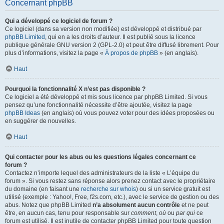
Concernant phpBB
Qui a développé ce logiciel de forum ?
Ce logiciel (dans sa version non modifiée) est développé et distribué par
phpBB Limited
, qui en a les droits d’auteur. Il est publié sous la licence
publique générale GNU version 2 (GPL-2.0) et peut être diffusé librement. Pour
plus d’informations, visitez la page «
À propos de phpBB
» (en anglais).
Haut
Pourquoi la fonctionnalité X n’est pas disponible ?
Ce logiciel a été développé et mis sous licence par phpBB Limited. Si vous
pensez qu’une fonctionnalité nécessite d’être ajoutée, visitez la page
phpBB Ideas
(en anglais) où vous pouvez voter pour des idées proposées ou
en suggérer de nouvelles.
Haut
Qui contacter pour les abus ou les questions légales concernant ce
forum ?
Contactez n’importe lequel des administrateurs de la liste « L’équipe du
forum ». Si vous restez sans réponse alors prenez contact avec le propriétaire
du domaine (en faisant une
recherche sur whois
) ou si un service gratuit est
utilisé (exemple : Yahoo!, Free, f2s.com, etc.), avec le service de gestion ou des
abus. Notez que phpBB Limited
n’a absolument aucun contrôle
et ne peut
être, en aucun cas, tenu pour responsable sur
comment
,
où
ou
par qui
ce
forum est utilisé. Il est inutile de contacter phpBB Limited pour toute question