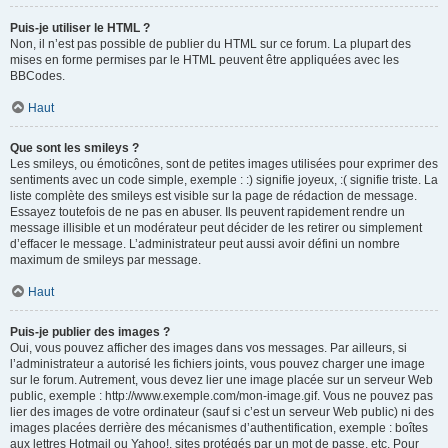
Puis-je utiliser le HTML ?
Non, il n’est pas possible de publier du HTML sur ce forum. La plupart des
mises en forme permises par le HTML peuvent être appliquées avec les
BBCodes.
Haut
Que sont les smileys ?
Les smileys, ou émoticônes, sont de petites images utilisées pour exprimer des
sentiments avec un code simple, exemple : :) signifie joyeux, :( signifie triste. La
liste complète des smileys est visible sur la page de rédaction de message.
Essayez toutefois de ne pas en abuser. Ils peuvent rapidement rendre un
message illisible et un modérateur peut décider de les retirer ou simplement
d’effacer le message. L’administrateur peut aussi avoir défini un nombre
maximum de smileys par message.
Haut
Puis-je publier des images ?
Oui, vous pouvez afficher des images dans vos messages. Par ailleurs, si
l’administrateur a autorisé les fichiers joints, vous pouvez charger une image
sur le forum. Autrement, vous devez lier une image placée sur un serveur Web
public, exemple : http://www.exemple.com/mon-image.gif. Vous ne pouvez pas
lier des images de votre ordinateur (sauf si c’est un serveur Web public) ni des
images placées derrière des mécanismes d’authentification, exemple : boîtes
aux lettres Hotmail ou Yahoo!, sites protégés par un mot de passe, etc. Pour