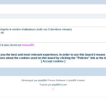
s (d’après le nombre d’utilisateurs actifs ces 5 dernières minutes)
2:46
le plus récent est
marsu007
.
you the best and most relevant experience. In order to use this board it means 
ore about the cookies used on this board by clicking the "Policies" link at the 
[ Accept cookies ]
Développé par
phpBB
® Forum Software © phpBB Limited
Traduit par
phpBB-fr.com
|