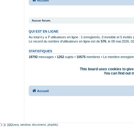
Accueil
Aucun forum.
QUI EST EN LIGNE
Au total il y a
7
utilisateurs en ligne : 2 enregistrés, 0 invisible et 5 invité
Le record du nombre d’utilisateurs en ligne est de
576
, le 08 mai 2026, 0
STATISTIQUES
18792
messages •
1252
sujets •
10575
membres • Le membre enregistré 
This board uses cookies to give 
You can find out m
Accueil
`); }); })(jQuery, window, document, phpbb);